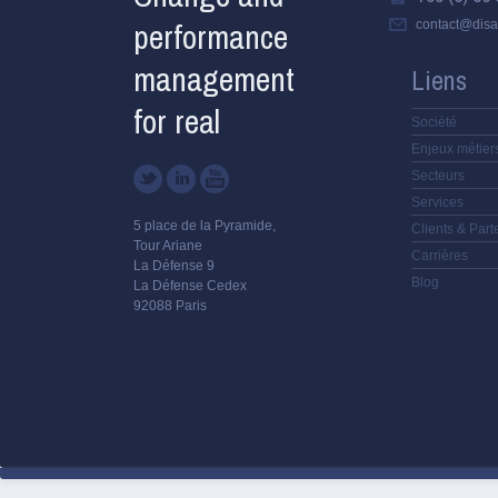
performance
contact@disa
management
Liens
for real
Société
Enjeux métier
Secteurs
Services
5 place de la Pyramide,
Clients & Part
Tour Ariane
Carrières
La Défense 9
Blog
La Défense Cedex
92088 Paris